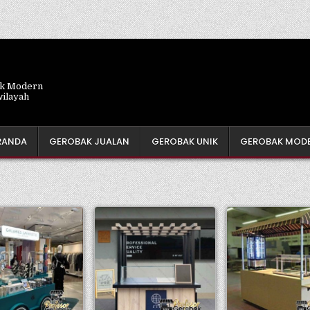
ik Modern
wilayah
RANDA
GEROBAK JUALAN
GEROBAK UNIK
GEROBAK MOD