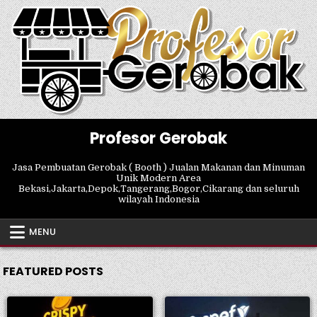
Skip
to
content
Profesor Gerobak
Jasa Pembuatan Gerobak ( Booth ) Jualan Makanan dan Minuman
Unik Modern Area
Bekasi,Jakarta,Depok,Tangerang,Bogor,Cikarang dan seluruh
wilayah Indonesia
MENU
FEATURED POSTS