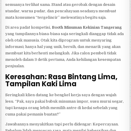
semuanya terlihat sama. Stand atau gerobak dengan desain
standar, warna pudar, dan pencahayaan seadanya membuat
mata konsumen “tergelincir” melewatinya begitu saja.
Di area padat kompetisi,
Booth Minuman Kekinian Tangerang
yang tampilannya biasa-biasa saja seringkali dianggap tidak ada
oleh otak manusia. Otak kita diprogram untuk menyaring
informasi; hanya hal yang unik, bersih, dan menarik yang akan
membuat kita berhenti melangkah. Jika calon pembeli tidak
menoleh dalam 3 detik pertama, Anda kehilangan kesempatan
penjualan.
Keresahan: Rasa Bintang Lima,
Tampilan Kaki Lima
Seringkali klien datang ke bengkel kerja saya dengan wajah
lesu. “Pak, saya pakai bubuk minuman impor, susu murni segar,
tapi kenapa orang lebih memilih antre di kedai sebelah yang
cuma pakai pemanis buatan?”
Jawabannya menyakitkan tapi perlu didengar: Kepercayaan.
Sebelum lidah mencecap rasa, mata menilai kebersihan dan