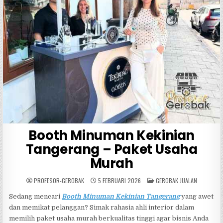
Booth Minuman Kekinian
Tangerang – Paket Usaha
Murah
POSTED
PROFESOR-GEROBAK
5 FEBRUARI 2026
GEROBAK JUALAN
IN
Sedang mencari
Booth Minuman Kekinian Tangerang
yang awet
dan memikat pelanggan? Simak rahasia ahli interior dalam
memilih paket usaha murah berkualitas tinggi agar bisnis Anda