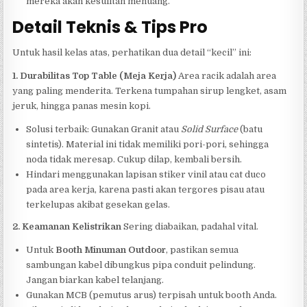
mereka akan kesulitan menuang.
Detail Teknis & Tips Pro
Untuk hasil kelas atas, perhatikan dua detail “kecil” ini:
1. Durabilitas Top Table (Meja Kerja)
Area racik adalah area
yang paling menderita. Terkena tumpahan sirup lengket, asam
jeruk, hingga panas mesin kopi.
Solusi terbaik: Gunakan Granit atau
Solid Surface
(batu
sintetis). Material ini tidak memiliki pori-pori, sehingga
noda tidak meresap. Cukup dilap, kembali bersih.
Hindari menggunakan lapisan stiker vinil atau cat duco
pada area kerja, karena pasti akan tergores pisau atau
terkelupas akibat gesekan gelas.
2. Keamanan Kelistrikan
Sering diabaikan, padahal vital.
Untuk
Booth Minuman Outdoor
, pastikan semua
sambungan kabel dibungkus pipa conduit pelindung.
Jangan biarkan kabel telanjang.
Gunakan MCB (pemutus arus) terpisah untuk booth Anda.