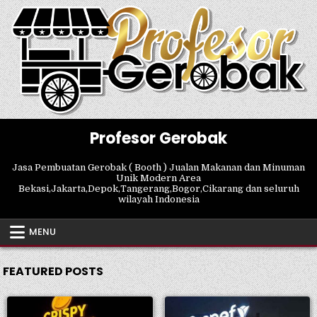
Skip
to
content
Profesor Gerobak
Jasa Pembuatan Gerobak ( Booth ) Jualan Makanan dan Minuman
Unik Modern Area
Bekasi,Jakarta,Depok,Tangerang,Bogor,Cikarang dan seluruh
wilayah Indonesia
MENU
FEATURED POSTS