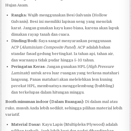
Hujan Asam.
Rangka:
Wajib menggunakan Besi Galvanis (Hollow
Galvanis). Besi ini memiliki lapisan seng yang menolak
karat. Jangan gunakan kayu kaso biasa, karena akan lapuk
dimakan rayap tanah dan cuaca.
Dinding/Bodi:
Saya sangat menyarankan penggunaan
ACP (
Aluminium Composite Panel
). ACP adalah bahan
standar fasad gedung bertingkat. Ia tahan api, tahan air,
dan warnanya tidak pudar hingga 5-10 tahun.
Peringatan Keras:
Jangan gunakan HPL (
High Pressure
Laminate
) untuk area luar ruangan yang terkena matahari
langsung. Panas matahari akan melelehkan lem kuning
perekat HPL, membuatnya menggelembung (bubbling)
dan terkelupas dalam hitungan minggu.
Booth minuman indoor (Dalam Ruangan):
Di dalam mal atau
ruko, musuh Anda lebih sedikit, sehingga pilihan material lebih
variatif.
Material Dasar:
Kayu Lapis (Multipleks/Plywood) adalah
pilihan terbaik. Jauh lebih kuat dan padat dibandingkan