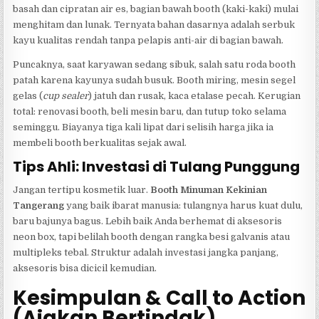
basah dan cipratan air es, bagian bawah booth (kaki-kaki) mulai
menghitam dan lunak. Ternyata bahan dasarnya adalah serbuk
kayu kualitas rendah tanpa pelapis anti-air di bagian bawah.
Puncaknya, saat karyawan sedang sibuk, salah satu roda booth
patah karena kayunya sudah busuk. Booth miring, mesin segel
gelas (
cup sealer
) jatuh dan rusak, kaca etalase pecah. Kerugian
total: renovasi booth, beli mesin baru, dan tutup toko selama
seminggu. Biayanya tiga kali lipat dari selisih harga jika ia
membeli booth berkualitas sejak awal.
Tips Ahli: Investasi di Tulang Punggung
Jangan tertipu kosmetik luar.
Booth Minuman Kekinian
Tangerang
yang baik ibarat manusia: tulangnya harus kuat dulu,
baru bajunya bagus. Lebih baik Anda berhemat di aksesoris
neon box, tapi belilah booth dengan rangka besi galvanis atau
multipleks tebal. Struktur adalah investasi jangka panjang,
aksesoris bisa dicicil kemudian.
Kesimpulan & Call to Action
(Ajakan Bertindak)