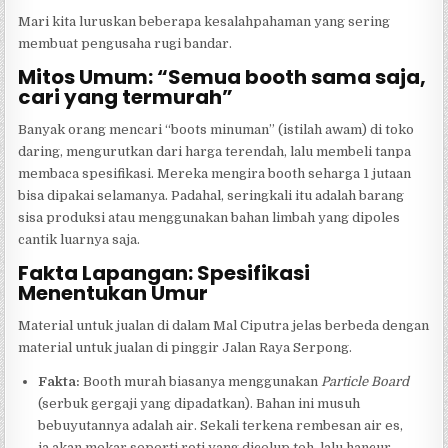
Mari kita luruskan beberapa kesalahpahaman yang sering
membuat pengusaha rugi bandar.
Mitos Umum: “Semua booth sama saja,
cari yang termurah”
Banyak orang mencari “boots minuman” (istilah awam) di toko
daring, mengurutkan dari harga terendah, lalu membeli tanpa
membaca spesifikasi. Mereka mengira booth seharga 1 jutaan
bisa dipakai selamanya. Padahal, seringkali itu adalah barang
sisa produksi atau menggunakan bahan limbah yang dipoles
cantik luarnya saja.
Fakta Lapangan: Spesifikasi
Menentukan Umur
Material untuk jualan di dalam Mal Ciputra jelas berbeda dengan
material untuk jualan di pinggir Jalan Raya Serpong.
Fakta:
Booth murah biasanya menggunakan
Particle Board
(serbuk gergaji yang dipadatkan). Bahan ini musuh
bebuyutannya adalah air. Sekali terkena rembesan air es,
ia akan mekar seperti roti yang dicelup teh, lalu hancur.