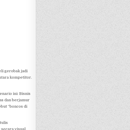
li gerobak jadi
ntara kompetitor.
nario ini: Bisnis
pas dan berjamur
ebut “boncos di
tulis
secara visual,