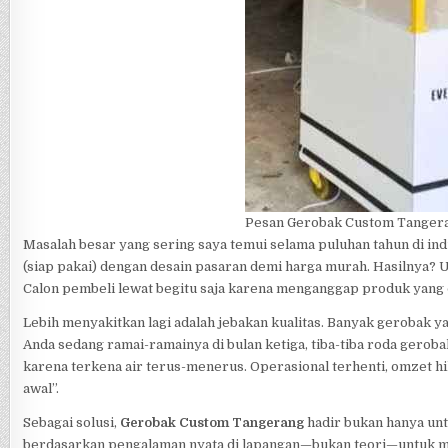
Pesan Gerobak Custom Tanger
Masalah besar yang sering saya temui selama puluhan tahun di ind
(siap pakai) dengan desain pasaran demi harga murah. Hasilnya? U
Calon pembeli lewat begitu saja karena menganggap produk yang dij
Lebih menyakitkan lagi adalah jebakan kualitas. Banyak gerobak yan
Anda sedang ramai-ramainya di bulan ketiga, tiba-tiba roda gerob
karena terkena air terus-menerus. Operasional terhenti, omzet hil
awal”.
Sebagai solusi,
Gerobak Custom Tangerang
hadir bukan hanya untu
berdasarkan pengalaman nyata di lapangan—bukan teori—untuk me