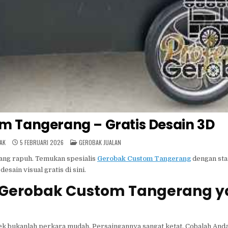
m Tangerang – Gratis Desain 3D
POSTED
AK
5 FEBRUARI 2026
GEROBAK JUALAN
IN
ang rapuh. Temukan spesialis
Gerobak Custom Tangerang
dengan sta
esain visual gratis di sini.
 Gerobak Custom Tangerang 
k bukanlah perkara mudah. Persaingannya sangat ketat. Cobalah Anda 