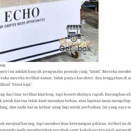
ang
ustri ini adalah banyak pengusaha pemula yang “latah”. Mereka membe
saha mereka terlihat samar, tidak punya karakter, dan tenggelam di a
ual “biasa saja”.
g dari luar terlihat kinclong, tapi konstruksinya rapuh. Bayangkan ske
ak patah karena tidak kuat menahan beban, atau lapisan meja mengelu
ang, dan Anda harus keluar uang lagi untuk perbaikan. Ini yang saya s
k menjual barang, tapi memberikan ketenangan pikiran. Artikel ini di
mandu Anda mendapatkan gerobak yang kokoh secara sipil, menarik 