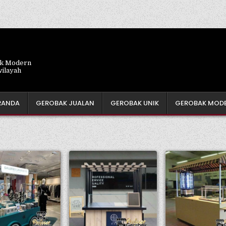
ik Modern
wilayah
RANDA
GEROBAK JUALAN
GEROBAK UNIK
GEROBAK MOD