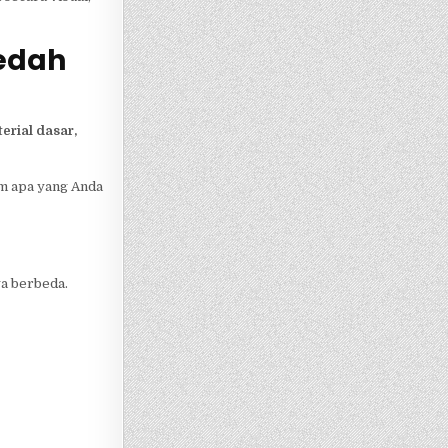
Bedah
erial dasar,
am apa yang Anda
ya berbeda.