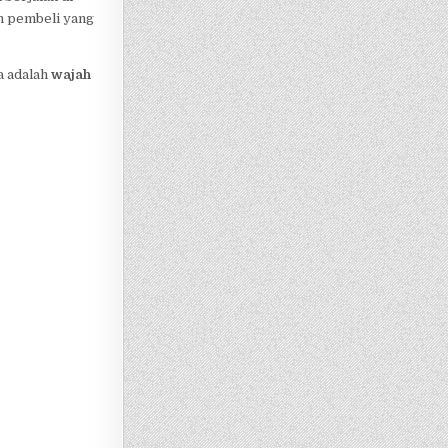
n pembeli yang
a adalah
wajah