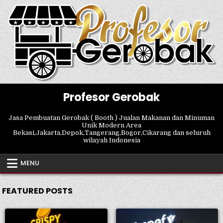
Skip
to
content
Profesor Gerobak
Jasa Pembuatan Gerobak ( Booth ) Jualan Makanan dan Minuman
Unik Modern Area
Bekasi,Jakarta,Depok,Tangerang,Bogor,Cikarang dan seluruh
wilayah Indonesia
MENU
FEATURED POSTS