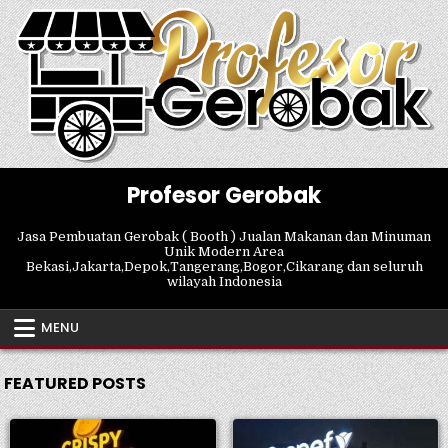
Skip
to
content
Profesor Gerobak
Jasa Pembuatan Gerobak ( Booth ) Jualan Makanan dan Minuman
Unik Modern Area
Bekasi,Jakarta,Depok,Tangerang,Bogor,Cikarang dan seluruh
wilayah Indonesia
MENU
FEATURED POSTS