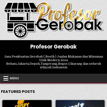
Skip
to
content
Profesor Gerobak
Jasa Pembuatan Gerobak ( Booth ) Jualan Makanan dan Minuman
Unik Modern Area
Bekasi,Jakarta,Depok,Tangerang,Bogor,Cikarang dan seluruh
wilayah Indonesia
MENU
FEATURED POSTS