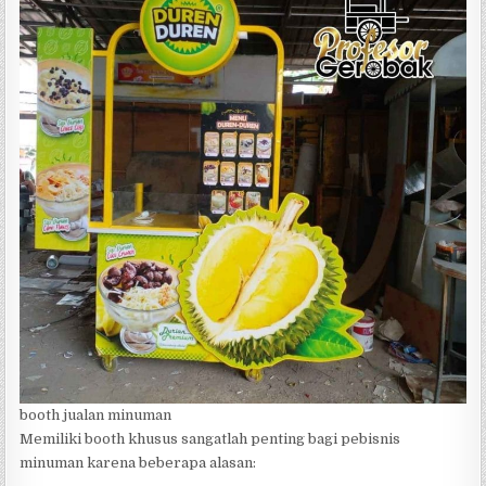
booth jualan minuman
Memiliki booth khusus sangatlah penting bagi pebisnis
minuman karena beberapa alasan: