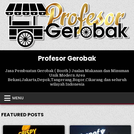
Skip
to
content
Profesor Gerobak
Jasa Pembuatan Gerobak ( Booth ) Jualan Makanan dan Minuman
Unik Modern Area
Bekasi,Jakarta,Depok,Tangerang,Bogor,Cikarang dan seluruh
wilayah Indonesia
MENU
FEATURED POSTS