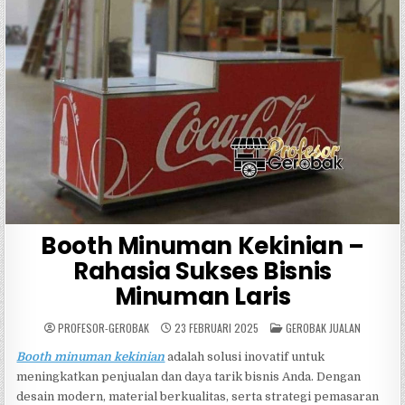
Booth Minuman Kekinian –
Rahasia Sukses Bisnis
Minuman Laris
POSTED
PROFESOR-GEROBAK
23 FEBRUARI 2025
GEROBAK JUALAN
IN
Booth minuman kekinian
adalah solusi inovatif untuk
meningkatkan penjualan dan daya tarik bisnis Anda. Dengan
desain modern, material berkualitas, serta strategi pemasaran